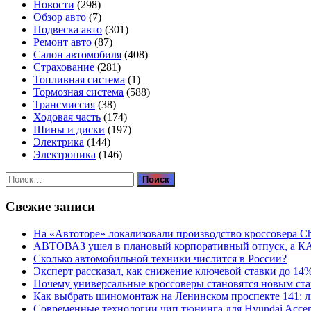
Новости
(298)
Обзор авто
(7)
Подвеска авто
(301)
Ремонт авто
(87)
Салон автомобиля
(408)
Страхование
(281)
Топливная система
(1)
Тормозная система
(588)
Трансмиссия
(38)
Ходовая часть
(174)
Шины и диски
(197)
Электрика
(144)
Электроника
(146)
Найти:
Свежие записи
На «Автоторе» локализовали производство кроссовера C
АВТОВАЗ ушел в плановый корпоративный отпуск, а К
Сколько автомобильной техники числится в России?
Эксперт рассказал, как снижение ключевой ставки до 14
Почему универсальные кроссоверы становятся новым ст
Как выбрать шиномонтаж на Ленинском проспекте 141: 
Современные технологии чип тюнинга для Hyundai Accen