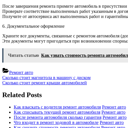
После завершения ремонта примите автомобиль в присутствии 
Проверьте соответствие выполненных работ указанным в догов
Получите от автосервиса акт выполненных работ и гарантийны
6. Документальное оформление
Храните все документы, связанные с ремонтом автомобиля (дого
Эти документы могут пригодиться при возникновении спорны
Читать статью
Как узнать стоимость ремонта автомоби
Ремонт авто
Навигация
Previous
Сколько стоит магнитола в машину с диском
Post:
Next
Сколько стоит ремонт крыши автомобилей
по
Post:
записям
Related Posts
Как взыскать с водителя ремонт автомобиля
Ремонт авто
Как списывать текущий ремонт автомобиля
Ремонт авто
После ремонта автомобиля сколько гарантия
Ремонт авто
Что входит в ремонт ходовой в автомобиле
Ремонт авто
Как снизить стоимость ремонта автомобиля
Ремонт авто