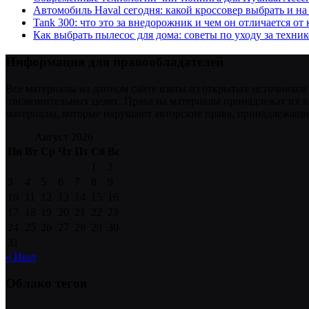
Автомобиль Haval сегодня: какой кроссовер выбрать и на
Tank 300: что это за внедорожник и чем он отличается от
Как выбрать пылесос для дома: советы по уходу за техни
Информация для правообладателей
Все материалы на данном сайте взяты из открытых источников
ознакомительных целях. Права на материалы принадлежат их в
материалы, которые нарушают авторские права, принадлежащие
Август 2026
Пн
Вт
Ср
Чт
Пт
Сб
Вс
1
2
3
4
5
6
7
8
9
10
11
12
13
14
15
16
17
18
19
20
21
22
23
24
25
26
27
28
29
30
31
« Июл
Облако тегов