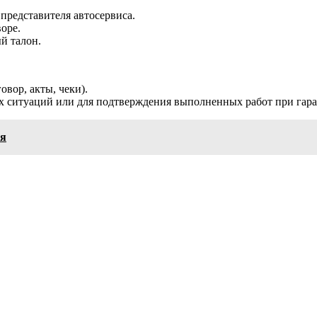
представителя автосервиса.
оре.
й талон.
вор, акты, чеки).
х ситуаций или для подтверждения выполненных работ при гар
ля