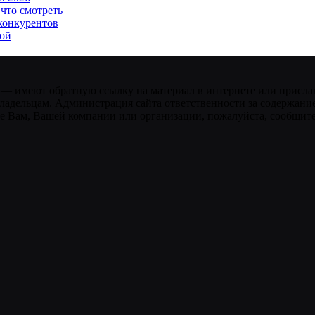
 что смотреть
 конкурентов
кой
 — имеют обратную ссылку на материал в интернете или присла
ладельцам. Администрация сайта ответственности за содержание
 Вам, Вашей компании или организации, пожалуйста, сообщите 