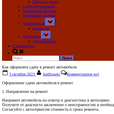
Шины и диски
Салон автомобиля
Топливная система
Тормозная система
Toggle
Трансмиссия
sub-
menu
Вариатор
Toggle
Электрика
sub-
menu
Электроника
Страхование
Toggle
search
Найти:
form
Как оформлять сдачу в ремонт автомобиля
Posted
By
к
3 октября 2023
fastfixauto
Комментариев
нет
on
записи
Как
Оформление сдачи автомобиля в ремонт
оформлять
сдачу
1. Направление на ремонт
в
ремонт
Направьте автомобиль на осмотр и диагностику в автосервис.
автомобиля
Получите от диагноста заключение о неисправностях и необхо
Согласуйте с автосервисом стоимость и сроки ремонта.