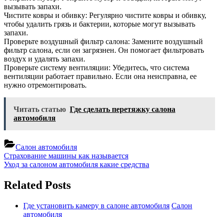
вызывать запахи.
Чистите ковры и обивку: Регулярно чистите ковры и обивку,
чтобы удалить грязь и бактерии, которые могут вызывать
запахи.
Проверьте воздушный фильтр салона: Замените воздушный
фильтр салона, если он загрязнен. Он помогает фильтровать
воздух и удалять запахи.
Проверьте систему вентиляции: Убедитесь, что система
вентиляции работает правильно. Если она неисправна, ее
нужно отремонтировать.
Читать статью
Где сделать перетяжку салона
автомобиля
Салон автомобиля
Навигация
Previous
Страхование машины как называется
Post:
Next
Уход за салоном автомобиля какие средства
по
Post:
записям
Related Posts
Где установить камеру в салоне автомобиля
Салон
автомобиля