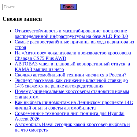
Найти:
Свежие записи
Отказоустойчивость и масштабирование: построение
распределенной инфраструктуры на базе ALD Pro 3.0
Самые распространённые причины выхода вариатора из
строя
На «Автоторе» локализовали производство кроссовера
Changan CS75 Plus AWD
АВТОВАЗ ушел в плановый корпоративный отпуск, а
КАМАЗ вышел из него
Сколько автомобильной техники числится в России?
Эксперт рассказал, как снижение ключевой ставки до
14% скажется на рынке автокредитования
Почему универсальные кроссоверы становятся новым
стандартом
Как выбрать шиномонтаж на Ленинском проспекте 141:
личный опыт и советы автомобилиста
Современные технологии чип тюнинга для Hyundai
Accent 2026
Автомобиль Haval сегодня: какой кроссовер выбрать и
на что смотреть