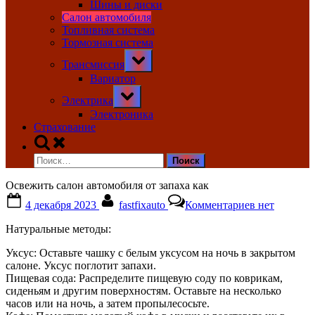
Шины и диски
Салон автомобиля
Топливная система
Тормозная система
Toggle
Трансмиссия
sub-
menu
Вариатор
Toggle
Электрика
sub-
menu
Электроника
Страхование
Toggle
search
Найти:
form
Освежить салон автомобиля от запаха как
Posted
By
к
4 декабря 2023
fastfixauto
Комментариев
нет
on
записи
Освежить
Натуральные методы:
салон
автомобиля
Уксус: Оставьте чашку с белым уксусом на ночь в закрытом
от
салоне. Уксус поглотит запахи.
запаха
Пищевая сода: Распределите пищевую соду по коврикам,
как
сиденьям и другим поверхностям. Оставьте на несколько
часов или на ночь, а затем пропылесосьте.