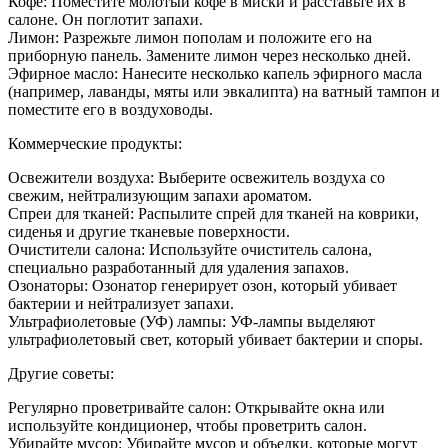
Кофе: Поместите молотый кофе в миски и расставьте их в
салоне. Он поглотит запахи.
Лимон: Разрежьте лимон пополам и положите его на
приборную панель. Замените лимон через несколько дней.
Эфирное масло: Нанесите несколько капель эфирного масла
(например, лаванды, мяты или эвкалипта) на ватный тампон и
поместите его в воздуховоды.
Коммерческие продукты:
Освежители воздуха: Выберите освежитель воздуха со
свежим, нейтрализующим запахи ароматом.
Спреи для тканей: Распылите спрей для тканей на коврики,
сиденья и другие тканевые поверхности.
Очистители салона: Используйте очиститель салона,
специально разработанный для удаления запахов.
Озонаторы: Озонатор генерирует озон, который убивает
бактерии и нейтрализует запахи.
Ультрафиолетовые (УФ) лампы: УФ-лампы выделяют
ультрафиолетовый свет, который убивает бактерии и споры.
Другие советы:
Регулярно проветривайте салон: Открывайте окна или
используйте кондиционер, чтобы проветрить салон.
Убирайте мусор: Убирайте мусор и объедки, которые могут