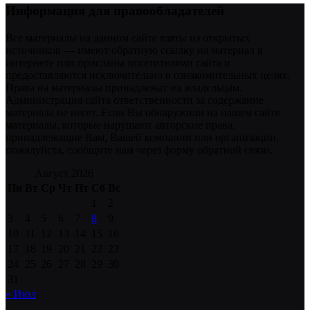
Информация для правообладателей
Все материалы на данном сайте взяты из открытых
источников — имеют обратную ссылку на материал в
интернете или присланы посетителями сайта и
предоставляются исключительно в ознакомительных целях.
Права на материалы принадлежат их владельцам.
Администрация сайта ответственности за содержание
материала не несет. Если Вы обнаружили на нашем сайте
материалы, которые нарушают авторские права,
принадлежащие Вам, Вашей компании или организации,
пожалуйста, сообщите нам через форму обратной связи.
Август 2026
Пн
Вт
Ср
Чт
Пт
Сб
Вс
1
2
3
4
5
6
7
8
9
10
11
12
13
14
15
16
17
18
19
20
21
22
23
24
25
26
27
28
29
30
31
« Июл