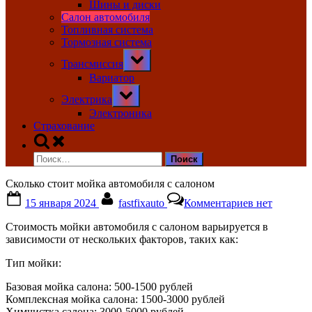
Шины и диски
Салон автомобиля
Топливная система
Тормозная система
Toggle
Трансмиссия
sub-
menu
Вариатор
Toggle
Электрика
sub-
menu
Электроника
Страхование
Toggle
search
Найти:
form
Сколько стоит мойка автомобиля с салоном
Posted
By
к
15 января 2024
fastfixauto
Комментариев
нет
on
записи
Сколько
Стоимость мойки автомобиля с салоном варьируется в
стоит
зависимости от нескольких факторов, таких как:
мойка
автомобиля
Тип мойки:
с
салоном
Базовая мойка салона: 500-1500 рублей
Комплексная мойка салона: 1500-3000 рублей
Химчистка салона: 3000-5000 рублей