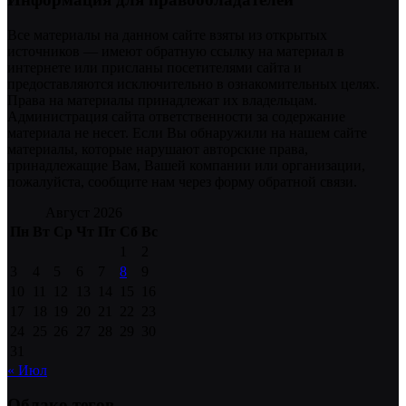
Все материалы на данном сайте взяты из открытых
источников — имеют обратную ссылку на материал в
интернете или присланы посетителями сайта и
предоставляются исключительно в ознакомительных целях.
Права на материалы принадлежат их владельцам.
Администрация сайта ответственности за содержание
материала не несет. Если Вы обнаружили на нашем сайте
материалы, которые нарушают авторские права,
принадлежащие Вам, Вашей компании или организации,
пожалуйста, сообщите нам через форму обратной связи.
Август 2026
Пн
Вт
Ср
Чт
Пт
Сб
Вс
1
2
3
4
5
6
7
8
9
10
11
12
13
14
15
16
17
18
19
20
21
22
23
24
25
26
27
28
29
30
31
« Июл
Облако тегов