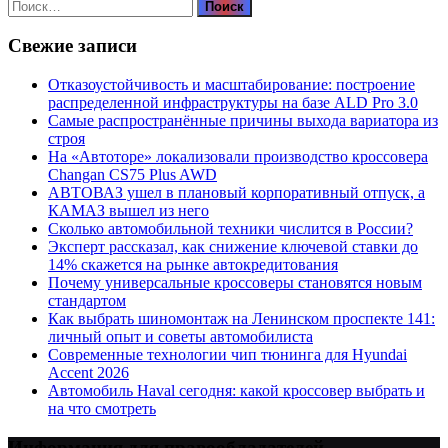
Найти:
Свежие записи
Отказоустойчивость и масштабирование: построение
распределенной инфраструктуры на базе ALD Pro 3.0
Самые распространённые причины выхода вариатора из
строя
На «Автоторе» локализовали производство кроссовера
Changan CS75 Plus AWD
АВТОВАЗ ушел в плановый корпоративный отпуск, а
КАМАЗ вышел из него
Сколько автомобильной техники числится в России?
Эксперт рассказал, как снижение ключевой ставки до
14% скажется на рынке автокредитования
Почему универсальные кроссоверы становятся новым
стандартом
Как выбрать шиномонтаж на Ленинском проспекте 141:
личный опыт и советы автомобилиста
Современные технологии чип тюнинга для Hyundai
Accent 2026
Автомобиль Haval сегодня: какой кроссовер выбрать и
на что смотреть
Информация для правообладателей