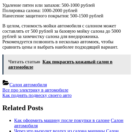
Удаление пятен или запахов: 500-1000 рублей
Полировка салона: 1000-2000 рублей
Нанесение защитного покрытия: 500-1500 рублей
В целом, стоимость мойки автомобиля с салоном может
составлять от 500 рублей за базовую мойку салона до 5000
рублей за химчистку салона для внедорожника.
Рекомендуется позвонить в несколько автомоек, чтобы
сравнить цены и выбрать наиболее подходящий вариант.
Читать статью
Как покрасить кожаный салон в
автомобиле
Салон автомобиля
Навигация
Previous
Все про электрику в автомобиле
Post:
Next
Как поднять подвеску своего авто
по
Post:
записям
Related Posts
Как оформить машину после покупки в салоне
Салон
автомобиля
Через что выходит воздух из салона машины
Салон