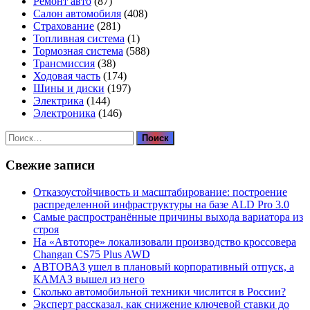
Ремонт авто
(87)
Салон автомобиля
(408)
Страхование
(281)
Топливная система
(1)
Тормозная система
(588)
Трансмиссия
(38)
Ходовая часть
(174)
Шины и диски
(197)
Электрика
(144)
Электроника
(146)
Найти:
Свежие записи
Отказоустойчивость и масштабирование: построение
распределенной инфраструктуры на базе ALD Pro 3.0
Самые распространённые причины выхода вариатора из
строя
На «Автоторе» локализовали производство кроссовера
Changan CS75 Plus AWD
АВТОВАЗ ушел в плановый корпоративный отпуск, а
КАМАЗ вышел из него
Сколько автомобильной техники числится в России?
Эксперт рассказал, как снижение ключевой ставки до