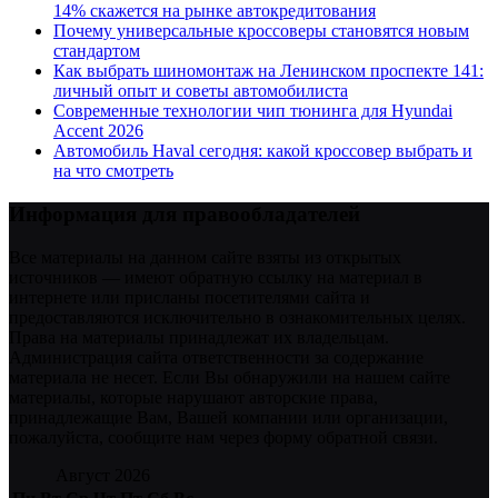
14% скажется на рынке автокредитования
Почему универсальные кроссоверы становятся новым
стандартом
Как выбрать шиномонтаж на Ленинском проспекте 141:
личный опыт и советы автомобилиста
Современные технологии чип тюнинга для Hyundai
Accent 2026
Автомобиль Haval сегодня: какой кроссовер выбрать и
на что смотреть
Информация для правообладателей
Все материалы на данном сайте взяты из открытых
источников — имеют обратную ссылку на материал в
интернете или присланы посетителями сайта и
предоставляются исключительно в ознакомительных целях.
Права на материалы принадлежат их владельцам.
Администрация сайта ответственности за содержание
материала не несет. Если Вы обнаружили на нашем сайте
материалы, которые нарушают авторские права,
принадлежащие Вам, Вашей компании или организации,
пожалуйста, сообщите нам через форму обратной связи.
Август 2026