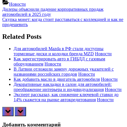
Новости
Навигация
Previous
Дилеры объяснили падение корпоративных продаж
Post:
автомобилей в 2025 году
по
Next
Скупка монет: когда стоит расставаться с коллекцией и как не
записям
Post:
продешевить
Related Posts
Для автомобилей Mazda в РФ стали доступны
тормозные диски и колодки бренда MZD
Новости
Как зарегистрировать авто в ГИБДД с газовым
оборудованием
Новости
В Латвии отложили замену дорожных указателей с
названиями российских городов
Новости
Как добавить масло в двигатель автомобиля
Новости
Декоративные накладки в салон для автомобилей:
преображение интерьера и индивидуализация
Новости
Эксперт рассказал, как снижение ключевой ставки до
14% скажется на рынке автокредитования
Новости
prev
next
Добавить комментарий