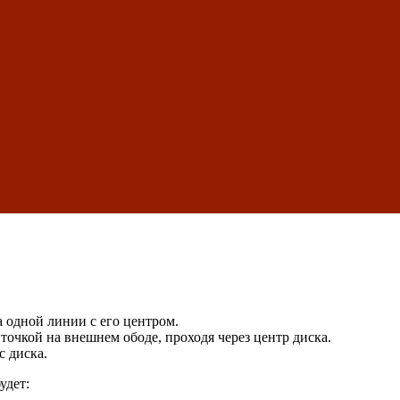
а одной линии с его центром.
точкой на внешнем ободе, проходя через центр диска.
я
с диска.
удет: