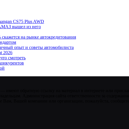
hangan CS75 Plus AWD
АМАЗ вышел из него
% скажется на рынке автокредитования
андартом
личный опыт и советы автомобилиста
t 2026
 что смотреть
 конкурентов
кой
 — имеют обратную ссылку на материал в интернете или присла
ладельцам. Администрация сайта ответственности за содержание
 Вам, Вашей компании или организации, пожалуйста, сообщите 