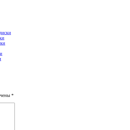
диски
ки
ски
и
и
ечены
*