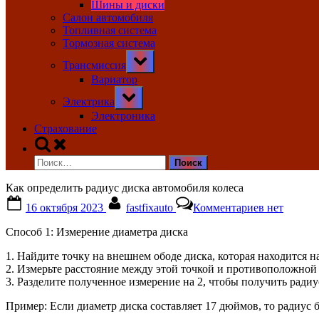
Шины и диски
Салон автомобиля
Топливная система
Тормозная система
Toggle
Трансмиссия
sub-
menu
Вариатор
Toggle
Электрика
sub-
menu
Электроника
Страхование
Toggle
search
Найти:
form
Как определить радиус диска автомобиля колеса
Posted
By
к
16 октября 2023
fastfixauto
Комментариев
нет
on
записи
Как
Способ 1: Измерение диаметра диска
определить
радиус
1. Найдите точку на внешнем ободе диска, которая находится н
диска
2. Измерьте расстояние между этой точкой и противоположной 
автомобил
3. Разделите полученное измерение на 2, чтобы получить радиу
колеса
Пример: Если диаметр диска составляет 17 дюймов, то радиус б