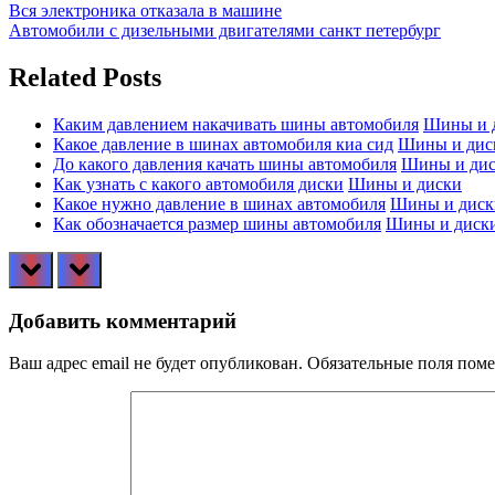
Навигация
Previous
Вся электроника отказала в машине
Post:
Next
Автомобили с дизельными двигателями санкт петербург
по
Post:
записям
Related Posts
Каким давлением накачивать шины автомобиля
Шины и 
Какое давление в шинах автомобиля киа сид
Шины и дис
До какого давления качать шины автомобиля
Шины и ди
Как узнать с какого автомобиля диски
Шины и диски
Какое нужно давление в шинах автомобиля
Шины и диск
Как обозначается размер шины автомобиля
Шины и диск
prev
next
Добавить комментарий
Ваш адрес email не будет опубликован.
Обязательные поля пом