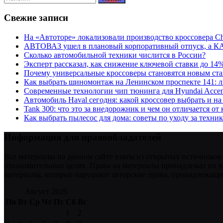
Свежие записи
На «Автоторе» локализовали производство кроссовера C
АВТОВАЗ ушел в плановый корпоративный отпуск, а К
Сколько автомобильной техники числится в России?
Эксперт рассказал, как снижение ключевой ставки до 14
Почему универсальные кроссоверы становятся новым ст
Как выбрать шиномонтаж на Ленинском проспекте 141: 
Современные технологии чип тюнинга для Hyundai Accen
Автомобиль Haval сегодня: какой кроссовер выбрать и на
Tank 300: что это за внедорожник и чем он отличается от
Как выбрать пылесос для дома: советы по уходу за техни
Информация для правообладателей
Все материалы на данном сайте взяты из открытых источников
ознакомительных целях. Права на материалы принадлежат их в
материалы, которые нарушают авторские права, принадлежащие
Август 2026
Пн
Вт
Ср
Чт
Пт
Сб
Вс
1
2