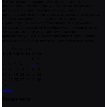
Все материалы на данном сайте взяты из открытых
источников — имеют обратную ссылку на материал в
интернете или присланы посетителями сайта и
предоставляются исключительно в ознакомительных целях.
Права на материалы принадлежат их владельцам.
Администрация сайта ответственности за содержание
материала не несет. Если Вы обнаружили на нашем сайте
материалы, которые нарушают авторские права,
принадлежащие Вам, Вашей компании или организации,
пожалуйста, сообщите нам через форму обратной связи.
Август 2026
Пн
Вт
Ср
Чт
Пт
Сб
Вс
1
2
3
4
5
6
7
8
9
10
11
12
13
14
15
16
17
18
19
20
21
22
23
24
25
26
27
28
29
30
31
« Июл
Облако тегов