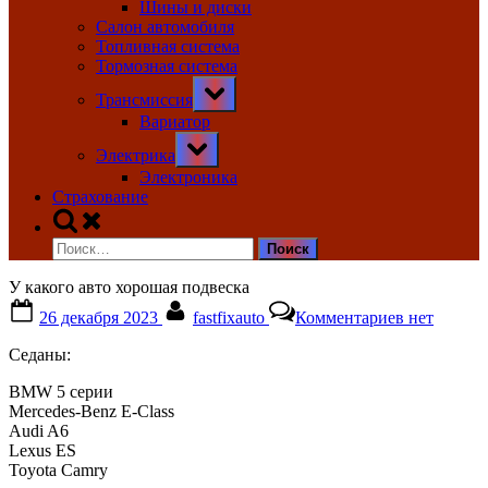
Шины и диски
Салон автомобиля
Топливная система
Тормозная система
Toggle
Трансмиссия
sub-
menu
Вариатор
Toggle
Электрика
sub-
menu
Электроника
Страхование
Toggle
search
Найти:
form
У какого авто хорошая подвеска
Posted
By
к
26 декабря 2023
fastfixauto
Комментариев
нет
on
записи
У
Седаны:
какого
авто
BMW 5 серии
хорошая
Mercedes-Benz E-Class
подвеска
Audi A6
Lexus ES
Toyota Camry