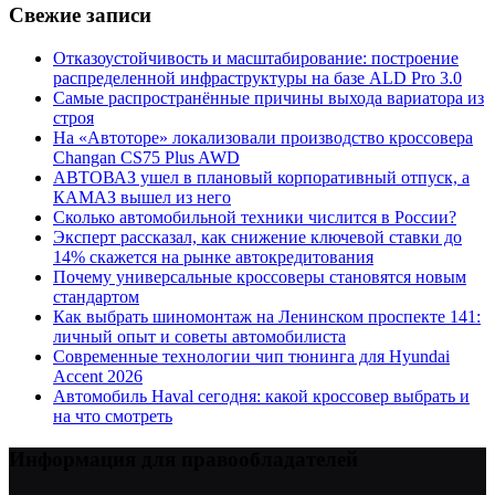
Свежие записи
Отказоустойчивость и масштабирование: построение
распределенной инфраструктуры на базе ALD Pro 3.0
Самые распространённые причины выхода вариатора из
строя
На «Автоторе» локализовали производство кроссовера
Changan CS75 Plus AWD
АВТОВАЗ ушел в плановый корпоративный отпуск, а
КАМАЗ вышел из него
Сколько автомобильной техники числится в России?
Эксперт рассказал, как снижение ключевой ставки до
14% скажется на рынке автокредитования
Почему универсальные кроссоверы становятся новым
стандартом
Как выбрать шиномонтаж на Ленинском проспекте 141:
личный опыт и советы автомобилиста
Современные технологии чип тюнинга для Hyundai
Accent 2026
Автомобиль Haval сегодня: какой кроссовер выбрать и
на что смотреть
Информация для правообладателей