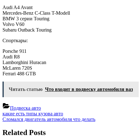
Audi A4 Avant
Mercedes-Benz C-Class T-Modell
BMW 3 серии Touring
Volvo V60
Subaru Outback Touring
Спорткары:
Porsche 911
Audi R8
Lamborghini Huracan
McLaren 720S
Ferrari 488 GTB
Читать статью
Что входит в подвеску автомобиля ваз
Подвеска авто
Навигация
Previous
какие есть типы кузова авто
Post:
Next
Сломался двигатель автомобиля что делать
по
Post:
записям
Related Posts