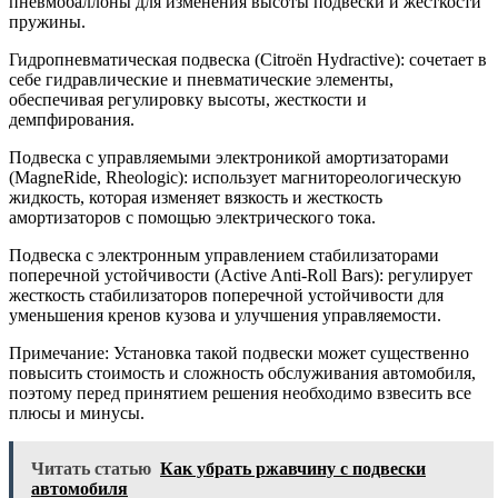
пневмобаллоны для изменения высоты подвески и жесткости
пружины.
Гидропневматическая подвеска (Citroën Hydractive): сочетает в
себе гидравлические и пневматические элементы,
обеспечивая регулировку высоты, жесткости и
демпфирования.
Подвеска с управляемыми электроникой амортизаторами
(MagneRide, Rheologic): использует магнитореологическую
жидкость, которая изменяет вязкость и жесткость
амортизаторов с помощью электрического тока.
Подвеска с электронным управлением стабилизаторами
поперечной устойчивости (Active Anti-Roll Bars): регулирует
жесткость стабилизаторов поперечной устойчивости для
уменьшения кренов кузова и улучшения управляемости.
Примечание: Установка такой подвески может существенно
повысить стоимость и сложность обслуживания автомобиля,
поэтому перед принятием решения необходимо взвесить все
плюсы и минусы.
Читать статью
Как убрать ржавчину с подвески
автомобиля