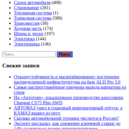
Салон автомобиля
(408)
Страхование
(281)
Топливная система
(1)
Тормозная система
(588)
Трансмиссия
(38)
Ходовая часть
(174)
Шины и диски
(197)
Электрика
(144)
Электроника
(146)
Найти:
Свежие записи
Отказоустойчивость и масштабирование: построение
распределенной инфраструктуры на базе ALD Pro 3.0
Самые распространённые причины выхода вариатора из
строя
На «Автоторе» локализовали производство кроссовера
Changan CS75 Plus AWD
АВТОВАЗ ушел в плановый корпоративный отпуск, а
КАМАЗ вышел из него
Сколько автомобильной техники числится в России?
Эксперт рассказал, как снижение ключевой ставки до
14% скажется на рынке автокредитования