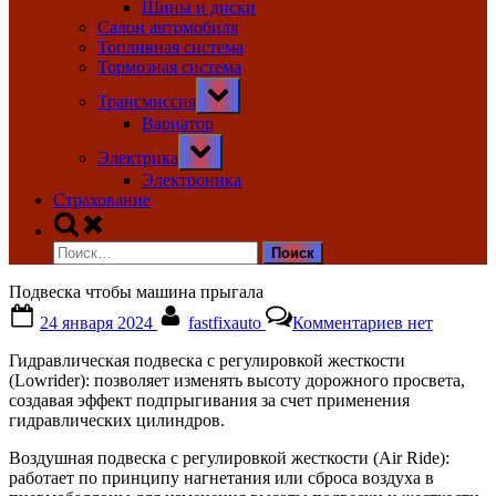
Шины и диски
Салон автомобиля
Топливная система
Тормозная система
Toggle
Трансмиссия
sub-
menu
Вариатор
Toggle
Электрика
sub-
menu
Электроника
Страхование
Toggle
search
Найти:
form
Подвеска чтобы машина прыгала
Posted
By
к
24 января 2024
fastfixauto
Комментариев
нет
on
записи
Подвеска
Гидравлическая подвеска с регулировкой жесткости
чтобы
(Lowrider): позволяет изменять высоту дорожного просвета,
машина
создавая эффект подпрыгивания за счет применения
прыгала
гидравлических цилиндров.
Воздушная подвеска с регулировкой жесткости (Air Ride):
работает по принципу нагнетания или сброса воздуха в