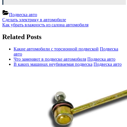
Подвеска авто
Навигация
Previous
Сделать электрику в автомобиле
Post:
Next
Как убрать влажность из салона автомобиля
по
Post:
записям
Related Posts
Какие автомобили с торсионной подвеской
Подвеска
авто
Что заменяют в подвеске автомобиля
Подвеска авто
В каких машинах неубиваемая подвеска
Подвеска авто