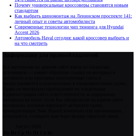
Почему универсальные кроссоверы становятся новым
стандартом
Как выбрать шиномонтаж на Ленинском проспекте 141:
личный опыт и советы автомобилиста
Современные технологии чип тюнинга для Hyundai
Accent 2026
Автомобиль Haval сегодня: какой кроссовер выбрать и
на что смотреть
Информация для правообладателей
Все материалы на данном сайте взяты из открытых
источников — имеют обратную ссылку на материал в
интернете или присланы посетителями сайта и
предоставляются исключительно в ознакомительных целях.
Права на материалы принадлежат их владельцам.
Администрация сайта ответственности за содержание
материала не несет. Если Вы обнаружили на нашем сайте
материалы, которые нарушают авторские права,
принадлежащие Вам, Вашей компании или организации,
пожалуйста, сообщите нам через форму обратной связи.
Август 2026
Пн
Вт
Ср
Чт
Пт
Сб
Вс